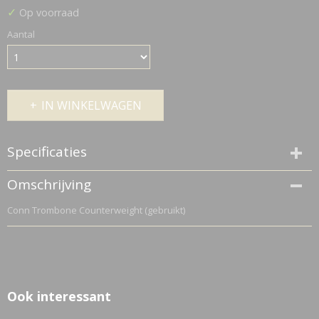
✓
Op voorraad
Aantal
IN WINKELWAGEN
Specificaties
Netto gewicht
Omschrijving
0,20 Kg
Conn Trombone Counterweight (gebruikt)
Bruto gewicht
0,20 Kg
Ook interessant