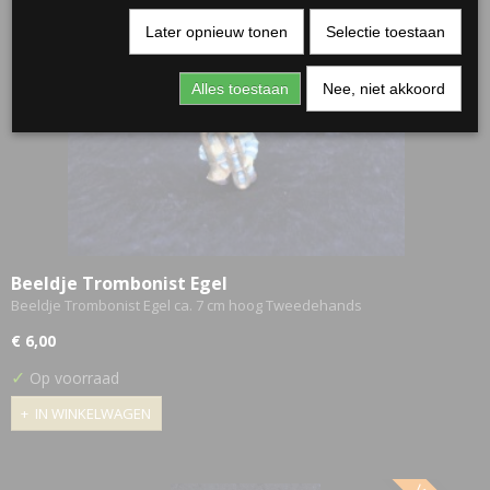
Later opnieuw tonen
Selectie toestaan
Alles toestaan
Nee, niet akkoord
Beeldje Trombonist Egel
Beeldje Trombonist Egel ca. 7 cm hoog Tweedehands
€ 6,00
✓
Op voorraad
IN WINKELWAGEN