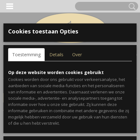
Cookies toestaan Opties
Inloggen
Registreren
UW WINKELWAGEN
Toestemming
Details
Over
Geen producten
(0)
Home
>
Geschenken
>
Beeldjes
Op deze website worden cookies gebruikt
Cookies worden door ons gebruikt voor verkeersanalyse, het
aanbieden van sociale media-functies en het personaliseren
Conditie
van informatie en advertenties. Daarnaast verlenen we onze
sociale media-, advertentie- en analysepartners toegang tot
Selecteer 1 of meerdere
informatie over hoe u onze site gebruikt. Zij kunnen deze
opties
informatie gebruiken in combinatie met andere gegevens die zij
mogelijk hebben verzameld door uw gebruik van hun diensten
Sorteer op:
of die u hen hebt verstrekt.