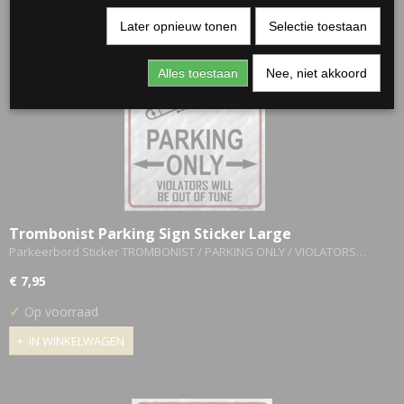
Later opnieuw tonen
Selectie toestaan
Alles toestaan
Nee, niet akkoord
Trombonist Parking Sign Sticker Large
Parkeerbord Sticker TROMBONIST / PARKING ONLY / VIOLATORS…
€ 7,95
✓
Op voorraad
IN WINKELWAGEN