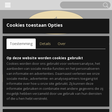
Cookies toestaan Opties
Inloggen
Registreren
UW WINKELWAGEN
Toestemming
Details
Over
Geen producten
(0)
Home
>
Geschenken
>
Parking Signs
Op deze website worden cookies gebruikt
Cookies worden door ons gebruikt voor verkeersanalyse, het
aanbieden van sociale media-functies en het personaliseren
Conditie
van informatie en advertenties. Daarnaast verlenen we onze
sociale media-, advertentie- en analysepartners toegang tot
Selecteer 1 of meerdere
informatie over hoe u onze site gebruikt. Zij kunnen deze
opties
informatie gebruiken in combinatie met andere gegevens die zij
mogelijk hebben verzameld door uw gebruik van hun diensten
Sorteer op:
of die u hen hebt verstrekt.