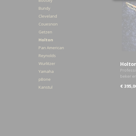
Boosey
Bundy
Cleveland
Couesnon
Getzen
Holton
Pan American
Reynolds
Wurlitzer
Holto
Profess
Yamaha
beker e
pBone
€ 395,0
Kanstul