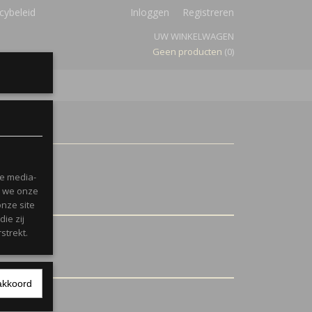
cybeleid
Inloggen
Registreren
UW WINKELWAGEN
Geen producten
(0)
le media-
n we onze
onze site
ie zij
strekt.
akkoord