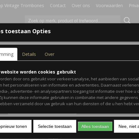
p Vintage Trombones
Contact
Over ons
Voorwaarden
Priva
s toestaan Opties
IRES
BLADMUZIEK
GESCHENKEN
emming
Details
Over
 website worden cookies gebruikt
orden door ons gebruikt voor verkeersanalyse, het aanbieden van socia
eer 1 of meerdere opties
en het personaliseren van informatie en advertenties. Daarnaast verlene
edia-, advertentie- en analysepartners toegang tot informatie over hoe u 
 Zij kunnen deze informatie gebruiken in combinatie met andere gegevens d
hebben verzameld door uw gebruik van hun diensten of die u hen hebt ver
 op:
opnieuw tonen
Selectie toestaan
Alles toestaan
Nee, niet 