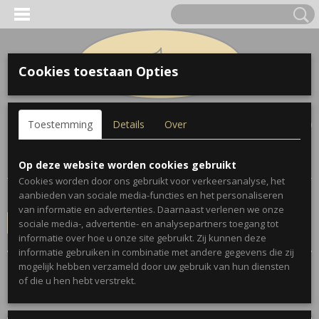
Cookies toestaan Opties
Inloggen
Registreren
UW WINKELWAGEN
Toestemming
Details
Over
Geen producten
(0)
Home
>
Geschenken
>
Boeken
Op deze website worden cookies gebruikt
Cookies worden door ons gebruikt voor verkeersanalyse, het
aanbieden van sociale media-functies en het personaliseren
Conditie
van informatie en advertenties. Daarnaast verlenen we onze
sociale media-, advertentie- en analysepartners toegang tot
Selecteer 1 of meerdere
informatie over hoe u onze site gebruikt. Zij kunnen deze
opties
informatie gebruiken in combinatie met andere gegevens die zij
mogelijk hebben verzameld door uw gebruik van hun diensten
Sorteer op:
of die u hen hebt verstrekt.