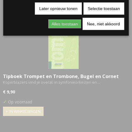
Later opnieuw tonen
Selectie toestaan
Alles toestaan
Nee, niet akkoord
Tipboek Trompet en Trombone, Bugel en Cornet
Koperblazers vind je overal: in symfonieorkesten en…
€ 9,90
✓
Op voorraad
IN WINKELWAGEN