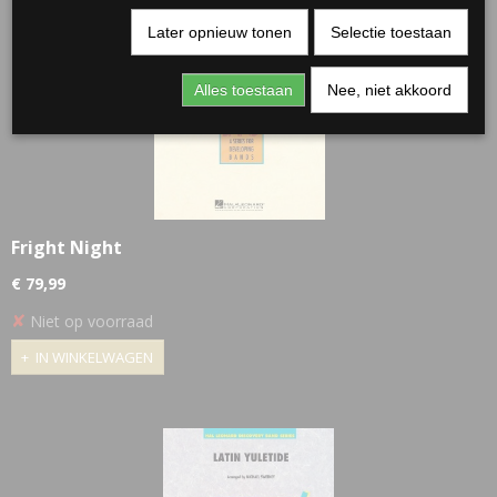
Later opnieuw tonen
Selectie toestaan
Alles toestaan
Nee, niet akkoord
Fright Night
€ 79,99
✘
Niet op voorraad
IN WINKELWAGEN