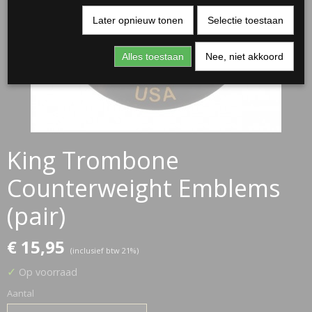
Later opnieuw tonen
Selectie toestaan
Alles toestaan
Nee, niet akkoord
King Trombone
Counterweight Emblems
(pair)
€ 15,95
(inclusief btw 21%)
✓
Op voorraad
Aantal