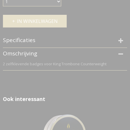
IN WINKELWAGEN
Specificaties
Netto gewicht
Omschrijving
0,10 Kg
2 zelfklevende badges voor King Trombone Counterweight
Bruto gewicht
0,20 Kg
Ook interessant