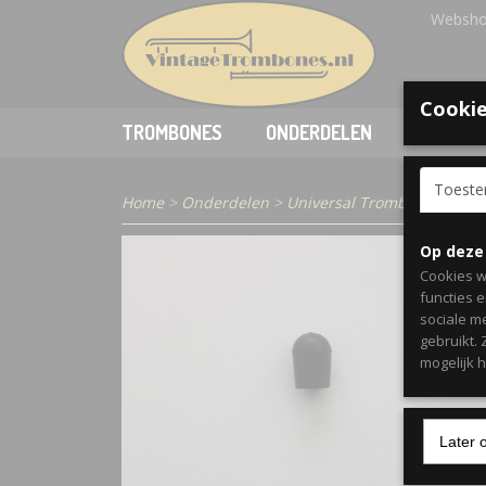
Websho
Cookie
TROMBONES
ONDERDELEN
ACCESSO
Toest
Home
>
Onderdelen
>
Universal Trombone Rubb
Op deze
Cookies w
functies 
sociale m
gebruikt.
mogelijk 
Later 