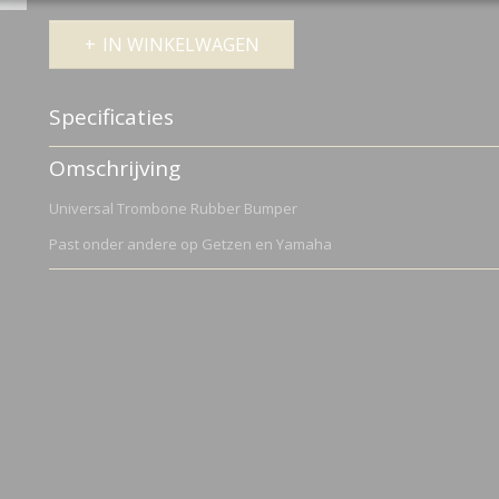
IN WINKELWAGEN
Specificaties
Productcode
A144
Omschrijving
Universal Trombone Rubber Bumper
Past onder andere op Getzen en Yamaha