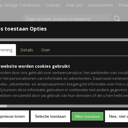
p Vintage Trombones
Contact
Over ons
Voorwaarden
Priva
s toestaan Opties
IRES
BLADMUZIEK
GESCHENKEN
emming
Details
Over
er Bumper
Universal Trombone Rub
 website worden cookies gebruikt
orden door ons gebruikt voor verkeersanalyse, het aanbieden van socia
Bumper
en het personaliseren van informatie en advertenties. Daarnaast verlene
edia-, advertentie- en analysepartners toegang tot informatie over hoe u 
 Zij kunnen deze informatie gebruiken in combinatie met andere gegevens d
€ 2,00
(inclusief btw 21%)
hebben verzameld door uw gebruik van hun diensten of die u hen hebt ver
✓
Op voorraad
Aantal
opnieuw tonen
Selectie toestaan
Alles toestaan
Nee, niet 