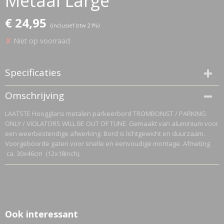
Metaal Large
€ 24,95
(inclusief btw 21%)
✘
Niet op voorraad
Specificaties
Productcode
Omschrijving
LGP-1222
LAATSTE Hoogglans metalen parkeerbord TROMBONIST / PARKING
Netto gewicht
ONLY / VIOLATORS WILL BE OUT OF TUNE. Gemaakt van aluminium voor
0,20 Kg
een weerbestendige afwerking. Bord is lichtgewicht en duurzaam.
Bruto gewicht
Voorgeboorde gaten voor snelle en eenvoudige montage. Afmeting
1,20 Kg
ca. 30x46cm (12x18inch).
Ook interessant