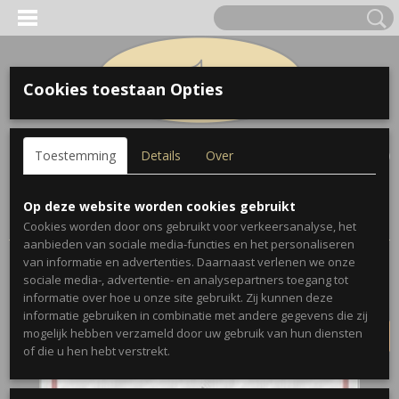
Cookies toestaan Opties
Inloggen
Registreren
UW WINKELWAGEN
Toestemming
Details
Over
Geen producten
(0)
Home
>
Geschenken
>
Parking Signs
>
Trombonist Parking Sign
Op deze website worden cookies gebruikt
Metaal Large
Cookies worden door ons gebruikt voor verkeersanalyse, het
aanbieden van sociale media-functies en het personaliseren
van informatie en advertenties. Daarnaast verlenen we onze
UITVERKOCHT
sociale media-, advertentie- en analysepartners toegang tot
informatie over hoe u onze site gebruikt. Zij kunnen deze
informatie gebruiken in combinatie met andere gegevens die zij
mogelijk hebben verzameld door uw gebruik van hun diensten
of die u hen hebt verstrekt.