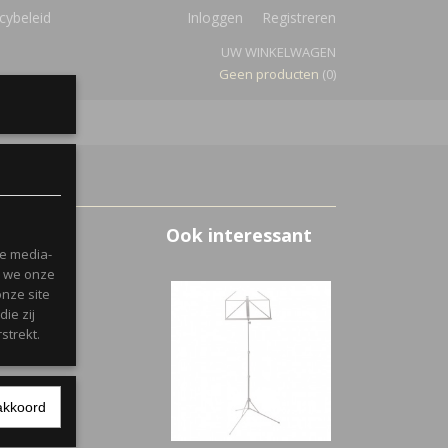
cybeleid
Inloggen
Registreren
UW WINKELWAGEN
Geen producten
(0)
Ook interessant
le media-
n we onze
onze site
ie zij
strekt.
akkoord