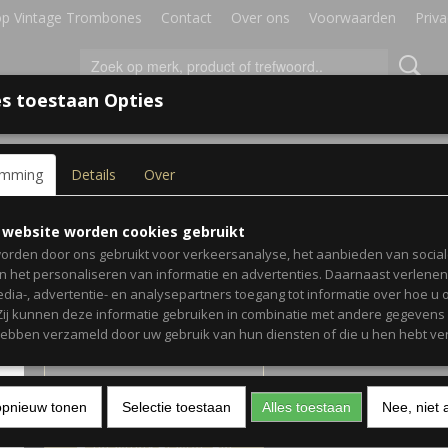
p Vintage Trombones
Contact
Over ons
Voorwaarden
Priva
s toestaan Opties
IRES
BLADMUZIEK
GESCHENKEN
emming
Details
Over
te Holder
K&M 15910 Mute Holder
 website worden cookies gebruikt
orden door ons gebruikt voor verkeersanalyse, het aanbieden van socia
en het personaliseren van informatie en advertenties. Daarnaast verlene
€ 24,95
(inclusief btw 21%)
edia-, advertentie- en analysepartners toegang tot informatie over hoe u 
 Zij kunnen deze informatie gebruiken in combinatie met andere gegevens d
✓
Op voorraad
hebben verzameld door uw gebruik van hun diensten of die u hen hebt ver
Aantal
opnieuw tonen
Selectie toestaan
Alles toestaan
Nee, niet 