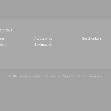
orieën
nes
Accessoires
Geschenken
elen
Bladmuziek
© 2026 www.vintagetrombones.nl - Powered by Shoppagina.nl