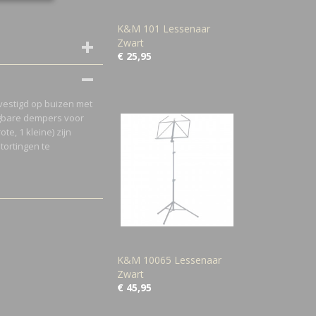
K&M 101 Lessenaar
Zwart
€ 25,95
vestigd op buizen met
ngbare dempers voor
e, 1 kleine) zijn
tortingen te
K&M 10065 Lessenaar
Zwart
€ 45,95