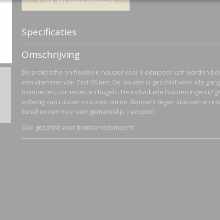
IN WINKELWAGEN
Specificaties
Netto gewicht
0,39 Kg
Omschrijving
Bruto gewicht
0,39 Kg
De praktische en flexibele houder voor 3 dempers kan worden be
een diameter van 7 tot 30 mm. De houder is geschikt voor alle ga
trompetten, cornetten en bugels. De individuele houderringen (2 grot
volledig van rubber voorzien om de dempers tegen krassen en ins
beschermen voor een gemakkelijk transport.
Ook geschikt voor trombonedempers!