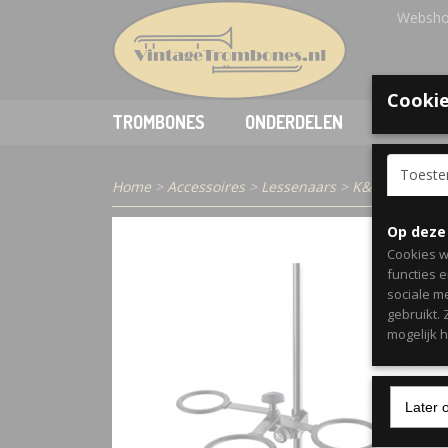
Websho
Cookie
TROMBONES
ONDERDELEN
ACCESSO
Toest
Home
>
Accessoires
>
Lessenaars
>
K&M 15910 Mu
Op deze
Cookies w
functies 
sociale m
gebruikt.
mogelijk 
Later 