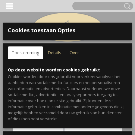
Cookies toestaan Opties
Inloggen
Registreren
UW WINKELWAGEN
Toestemming
Details
Over
Geen producten
(0)
Home
>
Accessoires
>
Lessenaars
>
K&M 10065 Lessenaar
Op deze website worden cookies gebruikt
Zwart
Cookies worden door ons gebruikt voor verkeersanalyse, het
aanbieden van sociale media-functies en het personaliseren
van informatie en advertenties. Daarnaast verlenen we onze
sociale media-, advertentie- en analysepartners toegang tot
informatie over hoe u onze site gebruikt. Zij kunnen deze
informatie gebruiken in combinatie met andere gegevens die zij
mogelijk hebben verzameld door uw gebruik van hun diensten
of die u hen hebt verstrekt.