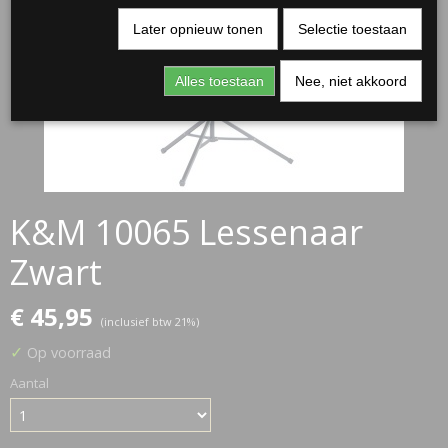
Later opnieuw tonen
Selectie toestaan
Alles toestaan
Nee, niet akkoord
K&M 10065 Lessenaar
Zwart
€ 45,95
(inclusief btw 21%)
✓
Op voorraad
Aantal