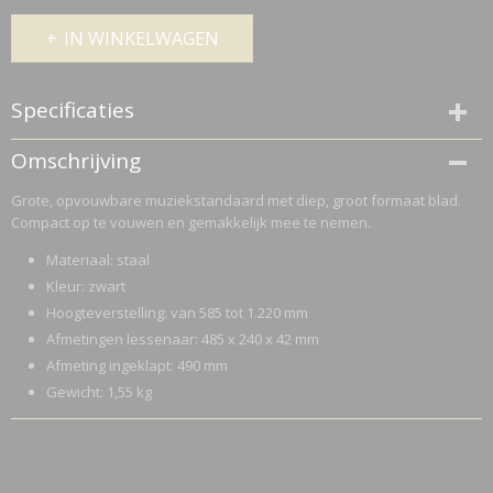
IN WINKELWAGEN
Specificaties
Netto gewicht
Omschrijving
1,55 Kg
Grote, opvouwbare muziekstandaard met diep, groot formaat blad.
Bruto gewicht
Compact op te vouwen en gemakkelijk mee te nemen.
1,67 Kg
Materiaal: staal
Kleur: zwart
Hoogteverstelling: van 585 tot 1.220 mm
Afmetingen lessenaar: 485 x 240 x 42 mm
Afmeting ingeklapt: 490 mm
Gewicht: 1,55 kg