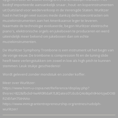
bedrijf importeerde aanvankelijk snaar-, hout- en koperinstrumenten
Bruto gewicht
uit Duitsland voor wederverkoop in de Verenigde Staten. Wurlitzer
7,00 Kg
had in het begin veel succes mede dankzij defensiecontracten om
muziekinstrumenten aan het Amerikaanse leger te leveren.
Naarmate de technologie evolueerde, begon Wurlitzer elektrische
piano's, elektronische orgels en jukeboxen te produceren en werd
uiteindelijk meer bekend om jukeboxen dan om echte
muziekinstrumenten.
De Wurlitzer Symphony Trombone is een instrument uit het begin van
de vorige eeuw. De trombone is compression fit en de tuning slide
heeft twee verlengstukken om zowel in low als high pitch te kunnen
stemmen. Leuk stukje geschiedenis!
Wordt geleverd zonder mondstuk en zonder koffer.
Meer over Wurlitzer:
https://www.horn-u-copia.net/Reference/display.php?
thisrec=822&fbclid=IwAR0RIdaR7L8Qates0TzbzbQ4o8qxh9HxHzjwDOtBW
RZ45faH7StHAAo
https://www.immigrantentrepreneurship.org/entries/rudolph-
wurlitzer/