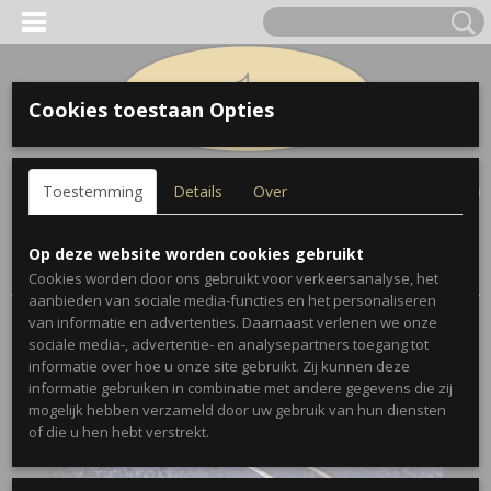
Cookies toestaan Opties
Inloggen
Registreren
UW WINKELWAGEN
Toestemming
Details
Over
Geen producten
(0)
Home
>
Trombones
>
Olds
>
Olds Recording Trombone
Op deze website worden cookies gebruikt
1964/1965
Cookies worden door ons gebruikt voor verkeersanalyse, het
aanbieden van sociale media-functies en het personaliseren
van informatie en advertenties. Daarnaast verlenen we onze
sociale media-, advertentie- en analysepartners toegang tot
informatie over hoe u onze site gebruikt. Zij kunnen deze
informatie gebruiken in combinatie met andere gegevens die zij
mogelijk hebben verzameld door uw gebruik van hun diensten
of die u hen hebt verstrekt.