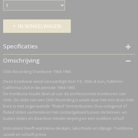
IN WINKELWAGEN
Specificaties
Productcode
Omschrijving
476725
Olds Recording Trombone 1964-1965
Netto gewicht
5,06 Kg
Deze trombone werd vervaardigd door F.E. Olds & Son, Fullerton
Bruto gewicht
California USA in de periode 1964-1965.
7,06 Kg
De trombone maakt deel uit van de professionele trombones van
Olds. De slide van een Olds Recording is uniek daar het een dual slide
bore is met zogenaamde "fluted" binnenbuizen. Duo-octagonal of
fluted slides verminderen het contactgebied tussen de binnen- en
buiten slides en daardoor minder wrijving en een snellere schuif.
Instrument heeft wat kleine deukjes, lakschade en slijtage. Trombone
speelt en schuift prima.