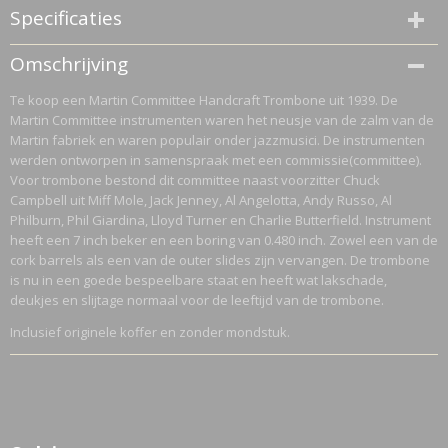
Specificaties
Productcode
Omschrijving
130697
Te koop een Martin Committee Handcraft Trombone uit 1939. De
Netto gewicht
Martin Committee instrumenten waren het neusje van de zalm van de
5,85 Kg
Martin fabriek en waren populair onder jazzmusici. De instrumenten
Bruto gewicht
werden ontworpen in samenspraak met een commissie(committee).
7,85 Kg
Voor trombone bestond dit committee naast voorzitter Chuck
Campbell uit Miff Mole, Jack Jenney, Al Angelotta, Andy Russo, Al
Philburn, Phil Giardina, Lloyd Turner en Charlie Butterfield. Instrument
heeft een 7 inch beker en een boring van 0.480 inch. Zowel een van de
cork barrels als een van de outer slides zijn vervangen. De trombone
is nu in een goede bespeelbare staat en heeft wat lakschade,
deukjes en slijtage normaal voor de leeftijd van de trombone.
Inclusief originele koffer en zonder mondstuk.