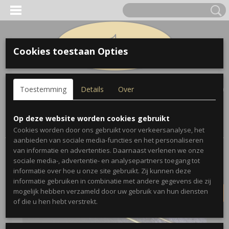
Cookies toestaan Opties
Inloggen
Registreren
UW WINKELWAGEN
Toestemming
Details
Over
Geen producten
(0)
Home
>
Trombones
>
Martin
>
Martin Committee Handcraft
Op deze website worden cookies gebruikt
1939 Trombone
Cookies worden door ons gebruikt voor verkeersanalyse, het
aanbieden van sociale media-functies en het personaliseren
van informatie en advertenties. Daarnaast verlenen we onze
VERKOCHT
sociale media-, advertentie- en analysepartners toegang tot
informatie over hoe u onze site gebruikt. Zij kunnen deze
informatie gebruiken in combinatie met andere gegevens die zij
mogelijk hebben verzameld door uw gebruik van hun diensten
of die u hen hebt verstrekt.