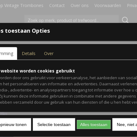
p Vintage Trombones
Contact
Over ons
Voorwaarden
Priva
s toestaan Opties
IRES
BLADMUZIEK
GESCHENKEN
emming
Details
Over
 1956 Trombone
Martin Committee 1956
 website worden cookies gebruikt
T
orden door ons gebruikt voor verkeersanalyse, het aanbieden van socia
Trombone
en het personaliseren van informatie en advertenties. Daarnaast verlene
edia-, advertentie- en analysepartners toegang tot informatie over hoe u 
 Zij kunnen deze informatie gebruiken in combinatie met andere gegevens d
€ 995,00
(inclusief btw 21%)
hebben verzameld door uw gebruik van hun diensten of die u hen hebt ver
✘
Niet op voorraad
opnieuw tonen
Selectie toestaan
Alles toestaan
Nee, niet 
Specificaties