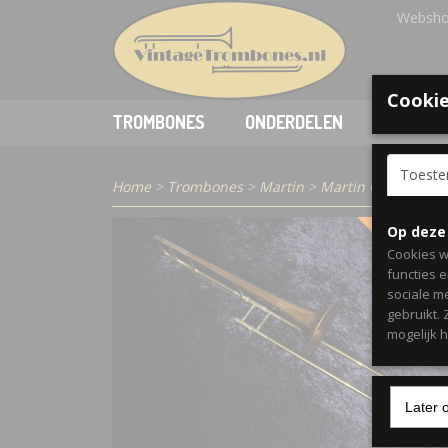
Websho
Cookie
TROMBONES
ONDERDELEN
ACCESSO
Toest
Home
>
Trombones
>
Martin
>
Martin Committee
Op deze
VERKOCH
Cookies w
functies 
sociale m
gebruikt.
mogelijk 
Later 