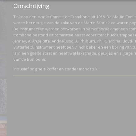
Productcode
194988
Omschrijving
Netto gewicht
6,20 Kg
Bruto gewicht
6,20 Kg
Te koop een Martin Committee Trombone uit 1956. De Martin Comm
waren het neusje van de zalm van de Martin fabriek en waren popu
De instrumenten werden ontworpen in samenspraak met een comm
trombone bestond dit committee naast voorzitter Chuck Campbell ui
Jenney, Al Angelotta, Andy Russo, Al Philburn, Phil Giardina, Lloyd 
Butterfield. Instrument heeft een 7 inch beker en een boring van 0
is in een goede staat en heeft wat lakschade, deukjes en slijtage n
van de trombone.
Inclusief originele koffer en zonder mondstuk.