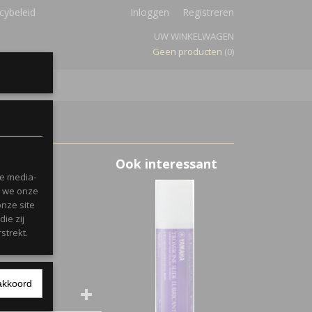
cybeleid
Inloggen
Registreren
UW WINKELWAGEN
Geen producten
(0)
Ook interessant
le media-
n we onze
onze site
ie zij
strekt.
akkoord