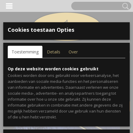
Cookies toestaan Opties
Inloggen
Registreren
UW WINKELWAGEN
Toestemming
Details
Over
Geen producten
(0)
Home
>
Trombones
>
Conn
>
Conn 6H Trombone 1960
Op deze website worden cookies gebruikt
Cookies worden door ons gebruikt voor verkeersanalyse, het
aanbieden van sociale media-functies en het personaliseren
VERKOCHT
van informatie en advertenties. Daarnaast verlenen we onze
sociale media-, advertentie- en analysepartners toegang tot
informatie over hoe u onze site gebruikt. Zij kunnen deze
informatie gebruiken in combinatie met andere gegevens die zij
mogelijk hebben verzameld door uw gebruik van hun diensten
of die u hen hebt verstrekt.