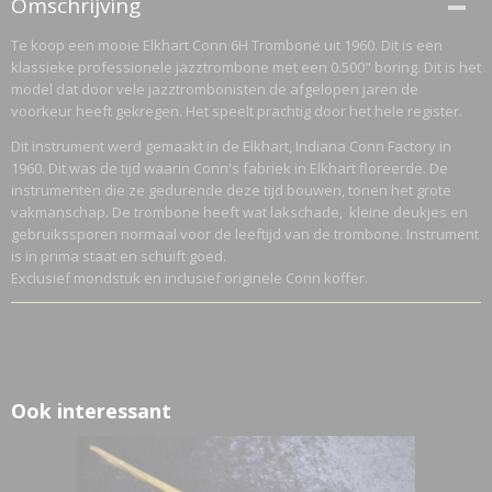
Omschrijving
846221
Te koop een mooie Elkhart Conn 6H Trombone uit 1960. Dit is een
Netto gewicht
klassieke professionele jazztrombone met een 0.500" boring. Dit is het
5,63 Kg
model dat door vele jazztrombonisten de afgelopen jaren de
Bruto gewicht
voorkeur heeft gekregen. Het speelt prachtig door het hele register.
7,63 Kg
Dit instrument werd gemaakt in de Elkhart, Indiana Conn Factory in
1960. Dit was de tijd waarin Conn's fabriek in Elkhart floreerde. De
instrumenten die ze gedurende deze tijd bouwen, tonen het grote
vakmanschap. De trombone heeft wat lakschade, kleine deukjes en
gebruikssporen normaal voor de leeftijd van de trombone. Instrument
is in prima staat en schuift goed.
Exclusief mondstuk en inclusief originele Conn koffer.
Ook interessant