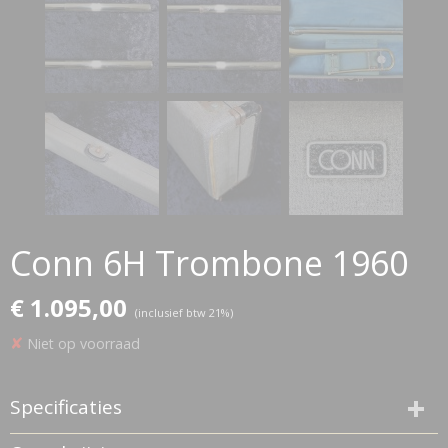
Conn 6H Trombone 1960
€ 1.095,00
(inclusief btw 21%)
✘
Niet op voorraad
Specificaties
Productcode