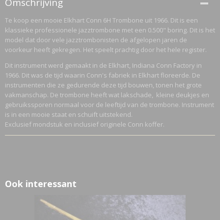
Omschrijving
H49034
Te koop een mooie Elkhart Conn 6H Trombone uit 1966. Dit is een
Netto gewicht
klassieke professionele jazztrombone met een 0.500" boring. Dit is het
6,07 Kg
model dat door vele jazztrombonisten de afgelopen jaren de
Bruto gewicht
voorkeur heeft gekregen. Het speelt prachtig door het hele register.
8,07 Kg
Dit instrument werd gemaakt in de Elkhart, Indiana Conn Factory in
1966. Dit was de tijd waarin Conn's fabriek in Elkhart floreerde. De
instrumenten die ze gedurende deze tijd bouwen, tonen het grote
vakmanschap. De trombone heeft wat lakschade, kleine deukjes en
gebruikssporen normaal voor de leeftijd van de trombone. Instrument
is in een mooie staat en schuift uitstekend.
Exclusief mondstuk en inclusief originele Conn koffer.
Ook interessant