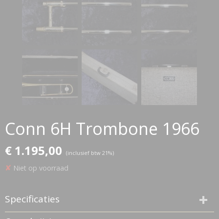
Conn 6H Trombone 1966
€ 1.195,00
(inclusief btw 21%)
✘
Niet op voorraad
Specificaties
Productcode