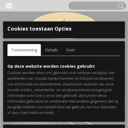
Cookies toestaan Opties
Inloggen
Registreren
UW WINKELWAGEN
Toestemming
Details
Over
Geen producten
(0)
Home
>
Trombones
>
Conn
>
Conn 6H Trombone 1966
Op deze website worden cookies gebruikt
Cookies worden door ons gebruikt voor verkeersanalyse, het
aanbieden van sociale media-functies en het personaliseren
VERKOCHT
van informatie en advertenties. Daarnaast verlenen we onze
sociale media-, advertentie- en analysepartners toegang tot
informatie over hoe u onze site gebruikt. Zij kunnen deze
informatie gebruiken in combinatie met andere gegevens die zij
mogelijk hebben verzameld door uw gebruik van hun diensten
of die u hen hebt verstrekt.