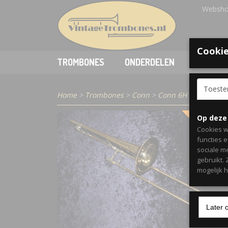
Websho
Cookie
TROMBONES
ONDERDELEN
ACCESSO
Toest
Home
>
Trombones
>
Conn
>
Conn 6H Trombone 
Op deze
VERKOCH
Cookies w
functies 
sociale m
gebruikt.
mogelijk 
Later 