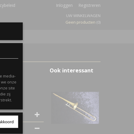
cybeleid
Inloggen
Registreren
UW WINKELWAGEN
Geen producten
(0)
Ook interessant
le media-
n we onze
onze site
ie zij
strekt.
akkoord