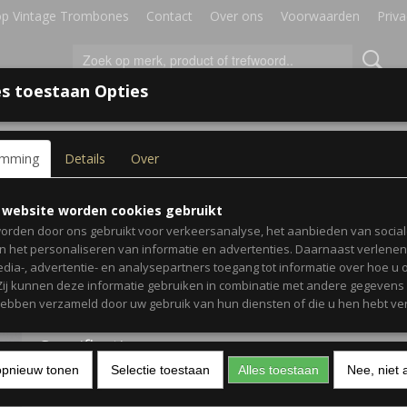
p Vintage Trombones
Contact
Over ons
Voorwaarden
Priva
s toestaan Opties
IRES
BLADMUZIEK
GESCHENKEN
emming
Details
Over
1969
Conn 6H Trombone 1969
 website worden cookies gebruikt
T
orden door ons gebruikt voor verkeersanalyse, het aanbieden van socia
en het personaliseren van informatie en advertenties. Daarnaast verlene
€ 1.445,00
(inclusief btw 21%)
edia-, advertentie- en analysepartners toegang tot informatie over hoe u 
 Zij kunnen deze informatie gebruiken in combinatie met andere gegevens d
✘
Niet op voorraad
hebben verzameld door uw gebruik van hun diensten of die u hen hebt ver
Specificaties
opnieuw tonen
Selectie toestaan
Alles toestaan
Nee, niet 
Productcode
M21527
Omschrijving
Netto gewicht
3,75 Kg