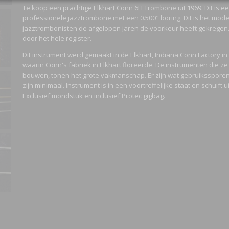
Bruto gewicht
5,75 Kg
Te koop een prachtige Elkhart Conn 6H Trombone uit 1969. Dit is e
professionele jazztrombone met een 0.500" boring. Dit is het mode
jazztrombonisten de afgelopen jaren de voorkeur heeft gekregen. 
door het hele register.
Dit instrument werd gemaakt in de Elkhart, Indiana Conn Factory in 1
waarin Conn's fabriek in Elkhart floreerde. De instrumenten die z
bouwen, tonen het grote vakmanschap. Er zijn wat gebruiksspore
zijn minimaal. Instrument is in een voortreffelijke staat en schuift 
Exclusief mondstuk en inclusief Protec gigbag.