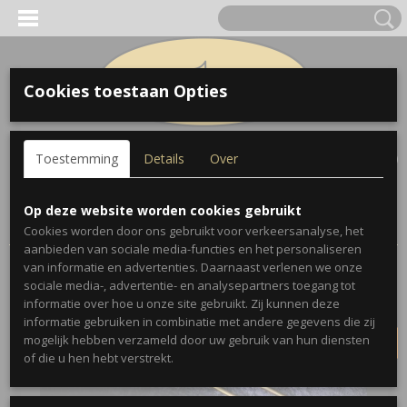
Cookies toestaan Opties
Inloggen
Registreren
UW WINKELWAGEN
Toestemming
Details
Over
Geen producten
(0)
Home
>
Trombones
>
Conn
>
Conn 38H Connstellation 1955
Op deze website worden cookies gebruikt
Trombone
Cookies worden door ons gebruikt voor verkeersanalyse, het
aanbieden van sociale media-functies en het personaliseren
van informatie en advertenties. Daarnaast verlenen we onze
VERKOCHT
sociale media-, advertentie- en analysepartners toegang tot
informatie over hoe u onze site gebruikt. Zij kunnen deze
informatie gebruiken in combinatie met andere gegevens die zij
mogelijk hebben verzameld door uw gebruik van hun diensten
of die u hen hebt verstrekt.