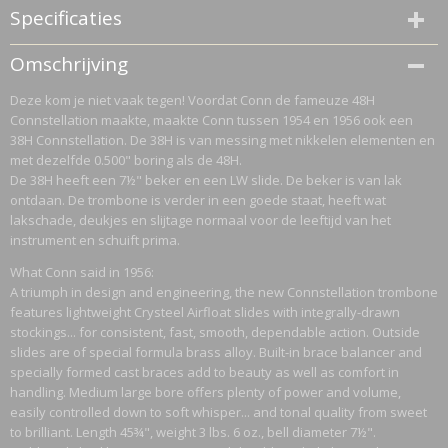
Specificaties
Productcode
Omschrijving
529805
Deze kom je niet vaak tegen! Voordat Conn de fameuze 48H
Netto gewicht
Connstellation maakte, maakte Conn tussen 1954 en 1956 ook een
4,90 Kg
38H Connstellation. De 38H is van messing met nikkelen elementen en
Bruto gewicht
met dezelfde 0.500" boring als de 48H.
7,00 Kg
De 38H heeft een 7½" beker en een LW slide. De beker is van lak
ontdaan. De trombone is verder in een goede staat, heeft wat
lakschade, deukjes en slijtage normaal voor de leeftijd van het
instrument en schuift prima.
What Conn said in 1956:
A triumph in design and engineering, the new Connstellation trombone
features lightweight Crysteel Airfloat slides with integrally-drawn
stockings... for consistent, fast, smooth, dependable action. Outside
slides are of special formula brass alloy. Built-in brace balancer and
specially formed cast braces add to beauty as well as comfort in
handling. Medium large bore offers plenty of power and volume,
easily controlled down to soft whisper... and tonal quality from sweet
to brilliant. Length 45¾", weight 3 lbs. 6 oz., bell diameter 7½".