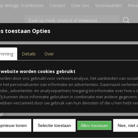
p Vintage Trombones
Contact
Over ons
Voorwaarden
Priva
s toestaan Opties
IRES
BLADMUZIEK
GESCHENKEN
emming
Details
Over
ie Rhythm Aces – Sensation (CD)
Max Collie Rhythm Aces 
 website worden cookies gebruikt
orden door ons gebruikt voor verkeersanalyse, het aanbieden van socia
Sensation (CD)
en het personaliseren van informatie en advertenties. Daarnaast verlene
edia-, advertentie- en analysepartners toegang tot informatie over hoe u 
 Zij kunnen deze informatie gebruiken in combinatie met andere gegevens d
€ 4,95
(inclusief btw 0%)
hebben verzameld door uw gebruik van hun diensten of die u hen hebt ver
✓
Op voorraad
Aantal
opnieuw tonen
Selectie toestaan
Alles toestaan
Nee, niet 