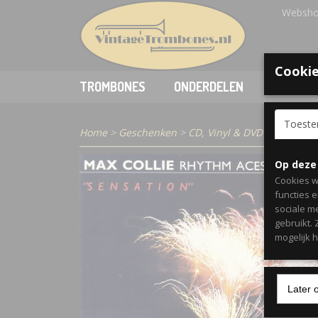
Websho
Cookie
TROMBONES
ONDERDELEN
ACCESSO
Toest
Home
>
Geschenken
>
CD, Vinyl & DVD
>
Max Coll
Op deze
Cookies w
functies 
sociale m
gebruikt.
mogelijk 
Later 