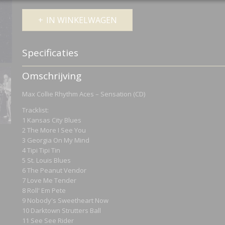
IN WINKELWAGEN
Specificaties
Netto gewicht
0,25 Kg
Omschrijving
Bruto gewicht
0,25 Kg
Max Collie Rhythm Aces – Sensation (CD)
Tracklist:
1 Kansas City Blues
2 The More I See You
3 Georgia On My Mind
4 Tipi Tipi Tin
5 St. Louis Blues
6 The Peanut Vendor
7 Love Me Tender
8 Roll' Em Pete
9 Nobody's Sweetheart Now
10 Darktown Strutters Ball
11 See See Rider