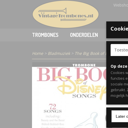
Websho
Cookie
TROMBONES
ONDERDELEN
ACCESSO
Toest
Home
>
Bladmuziek
>
The Big Book of Disney Son
Op deze
Cookies w
functies 
sociale m
gebruikt.
mogelijk 
Later 