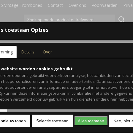
p Vintage Trombones
Contact
Over ons
Voorwaarden
Priva
s toestaan Opties
IRES
BLADMUZIEK
GESCHENKEN
emming
Details
Over
gs - Trombone
The Big Book of Disney S
 website worden cookies gebruikt
orden door ons gebruikt voor verkeersanalyse, het aanbieden van socia
Trombone
en het personaliseren van informatie en advertenties. Daarnaast verlene
edia-, advertentie- en analysepartners toegang tot informatie over hoe u 
 Zij kunnen deze informatie gebruiken in combinatie met andere gegevens d
€ 19,99
(inclusief btw 9%)
hebben verzameld door uw gebruik van hun diensten of die u hen hebt ver
✓
Op voorraad
Aantal
opnieuw tonen
Selectie toestaan
Alles toestaan
Nee, niet 