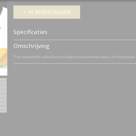
IN WINKELWAGEN
Specificaties
Productcode leverancier
HL00842619
Omschrijving
Netto gewicht
0,29 Kg
Bruto gewicht
0,29 Kg
This mammoth collection includes instrumental solos of more than 