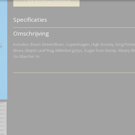
IN WINKELWAGEN
Specificaties
Netto gewicht
0,07 Kg
Omschrijving
Bruto gewicht
0,07 Kg
Includes: Basin Street Blues, Copenhagen, High Society, King Porte
Blues, Maple Leaf Rag, Milenberg Joys, Sugar Foot Stomp, Weary B
Go Marchin' In.