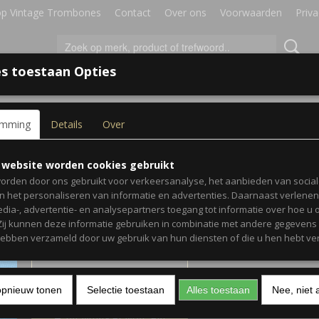
p Vintage Trombones
Contact
Over ons
Voorwaarden
Priva
s toestaan Opties
IRES
BLADMUZIEK
GESCHENKEN
emming
Details
Over
mbone
Dixieland Beat No. 1 - T
 website worden cookies gebruikt
OP
orden door ons gebruikt voor verkeersanalyse, het aanbieden van socia
en het personaliseren van informatie en advertenties. Daarnaast verlene
€ 5,95
(inclusief btw 9%)
edia-, advertentie- en analysepartners toegang tot informatie over hoe u 
 Zij kunnen deze informatie gebruiken in combinatie met andere gegevens d
✓
Op voorraad
hebben verzameld door uw gebruik van hun diensten of die u hen hebt ver
Aantal
opnieuw tonen
Selectie toestaan
Alles toestaan
Nee, niet 