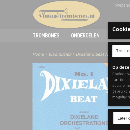
Websho
Cookie
TROMBONES
ONDERDELEN
ACCESSO
Toest
Home
>
Bladmuziek
>
Dixieland Beat No. 1 - Tro
Op deze
UITVERKO
Cookies w
functies 
sociale m
gebruikt.
mogelijk 
Later 