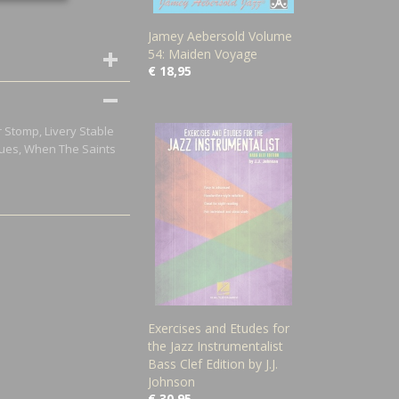
Jamey Aebersold Volume
54: Maiden Voyage
€ 18,95
r Stomp, Livery Stable
lues, When The Saints
Exercises and Etudes for
the Jazz Instrumentalist
Bass Clef Edition by J.J.
Johnson
€ 30,95