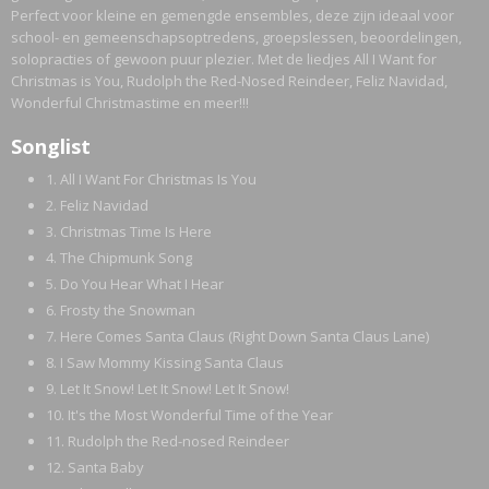
Perfect voor kleine en gemengde ensembles, deze zijn ideaal voor
school- en gemeenschapsoptredens, groepslessen, beoordelingen,
solopracties of gewoon puur plezier. Met de liedjes All I Want for
Christmas is You, Rudolph the Red-Nosed Reindeer, Feliz Navidad,
Wonderful Christmastime en meer!!!
Songlist
1. All I Want For Christmas Is You
2. Feliz Navidad
3. Christmas Time Is Here
4. The Chipmunk Song
5. Do You Hear What I Hear
6. Frosty the Snowman
7. Here Comes Santa Claus (Right Down Santa Claus Lane)
8. I Saw Mommy Kissing Santa Claus
9. Let It Snow! Let It Snow! Let It Snow!
10. It's the Most Wonderful Time of the Year
11. Rudolph the Red-nosed Reindeer
12. Santa Baby