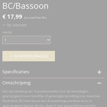
BC/Bassoon
€ 17,99
(inclusief btw 9%)
✓
Op voorraad
Aantal
IN WINKELWAGEN
Specificaties
Netto gewicht
Omschrijving
0,11 Kg
Een verzameling van 15 popfavorieten voor de feestdagen,
Bruto gewicht
gearrangeerd voor dezelfde of gemengde bezetting voor maximale
0,11 Kg
flexibiliteit. Elk boek bevat een driestemmige partituur en is zo
gearrangeerd dat het als trio, duet of solo gespeeld kan worden.