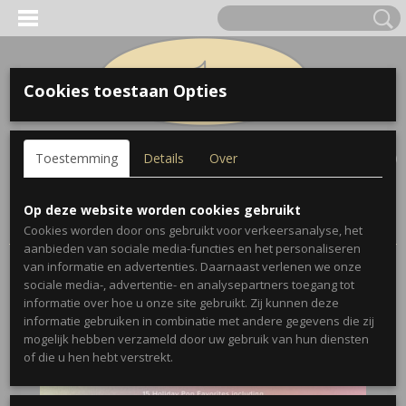
Cookies toestaan Opties
Inloggen
Registreren
UW WINKELWAGEN
Toestemming
Details
Over
Geen producten
(0)
Home
>
Bladmuziek
>
Flex–Pops for Winds – Christmas –
Op deze website worden cookies gebruikt
Trombone/Baritone BC/Bassoon
Cookies worden door ons gebruikt voor verkeersanalyse, het
aanbieden van sociale media-functies en het personaliseren
van informatie en advertenties. Daarnaast verlenen we onze
sociale media-, advertentie- en analysepartners toegang tot
informatie over hoe u onze site gebruikt. Zij kunnen deze
informatie gebruiken in combinatie met andere gegevens die zij
mogelijk hebben verzameld door uw gebruik van hun diensten
of die u hen hebt verstrekt.