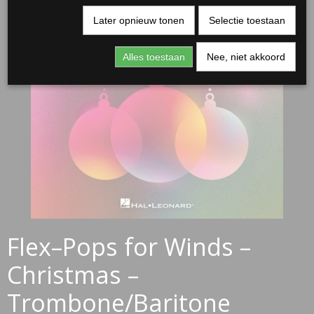
Later opnieuw tonen
Selectie toestaan
Alles toestaan
Nee, niet akkoord
Flex–Pops for Winds –
Christmas –
Trombone/Baritone