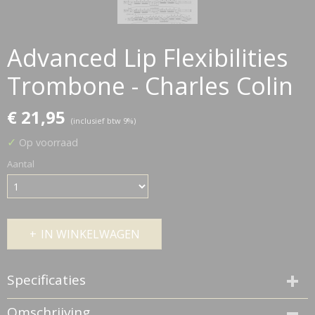
Advanced Lip Flexibilities
Trombone - Charles Colin
€ 21,95
(inclusief btw 9%)
✓
Op voorraad
Aantal
IN WINKELWAGEN
Specificaties
Netto gewicht
Omschrijving