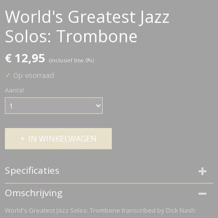
World's Greatest Jazz
Solos: Trombone
€ 12,95
(inclusief btw 0%)
✓
Op voorraad
Aantal
IN WINKELWAGEN
Specificaties
Netto gewicht
Omschrijving
0,21 Kg
World's Greatest Jazz Solos: Trombone transcribed by Dick Nash
Bruto gewicht