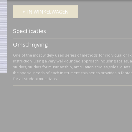
IN WINKELWAGEN
Specificaties
Productcode
HL04470020
Omschrijving
Netto gewicht
0,20 Kg
Bruto gewicht
0,20 Kg
One of the most widely used series of methods for individual or li
instruction. Using a very well-rounded approach including scales, a
studies, studies for musicianship, articulation studies,solos, duets
the special needs of each instrument, this series provides a fantas
for all student musicians.