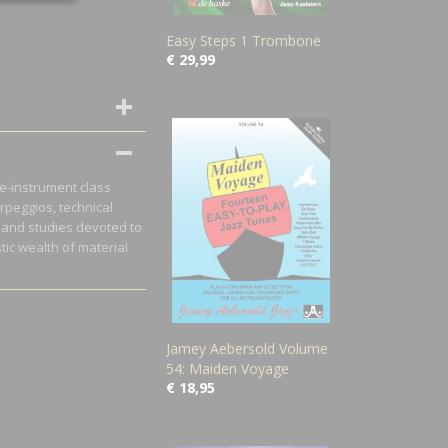
Easy Steps 1 Trombone
€ 29,99
ke-instrument class
rpeggios, technical
, and studies devoted to
tic wealth of material
Jamey Aebersold Volume
54: Maiden Voyage
€ 18,95