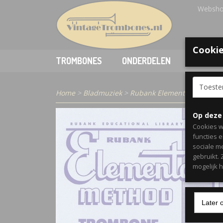
Websho
Cookie
TROMBONES
ONDERDELEN
ACCESSO
Toest
Home
>
Bladmuziek
>
Rubank Elementary Method 
Op deze
Cookies w
functies 
sociale m
gebruikt.
mogelijk 
Later 