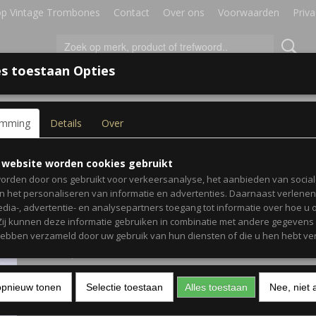
p Vintage Trombones
Contact
Over ons
Voorwaarden
Priva
s toestaan Opties
IRES
BLADMUZIEK
GESCHENKEN
emming
Details
Over
- Trombone or Baritone
Rubank Elementary Meth
 website worden cookies gebruikt
orden door ons gebruikt voor verkeersanalyse, het aanbieden van socia
Trombone or Baritone
en het personaliseren van informatie en advertenties. Daarnaast verlene
edia-, advertentie- en analysepartners toegang tot informatie over hoe u 
 Zij kunnen deze informatie gebruiken in combinatie met andere gegevens d
€ 10,99
(inclusief btw 9%)
hebben verzameld door uw gebruik van hun diensten of die u hen hebt ver
✘
Niet op voorraad
Aantal
opnieuw tonen
Selectie toestaan
Alles toestaan
Nee, niet 