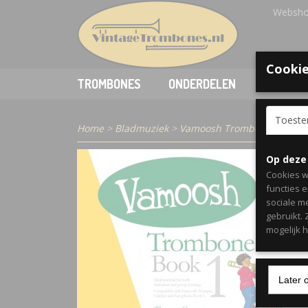
Websho
Cookie
TROMBONES
ONDERDELEN
ACCESSO
Toest
Home
>
Bladmuziek
>
Vamoosh Trombone Book 1
Op deze
Cookies w
functies 
sociale m
gebruikt.
mogelijk 
Later 