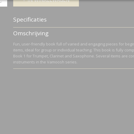
IN WINKELWAGEN
Specificaties
Productcode
VAM88
Omschrijving
Netto gewicht
0,10 Kg
Bruto gewicht
0,10 Kg
Fun, user-friendly book full of varied and engaging pieces for be
items, ideal for group or individual teaching. This book is fully co
Book 1 for Trumpet, Clarinet and Saxophone. Several items are co
instruments in the Vamoosh series.