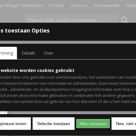
p Vintage Trombones
Contact
Over ons
Voorwaarden
Priva
s toestaan Opties
IRES
BLADMUZIEK
GESCHENKEN
emming
Details
Over
Vamoosh Trombone Boo
 website worden cookies gebruikt
orden door ons gebruikt voor verkeersanalyse, het aanbieden van socia
en het personaliseren van informatie en advertenties. Daarnaast verlene
€ 8,50
(inclusief btw 9%)
edia-, advertentie- en analysepartners toegang tot informatie over hoe u 
 Zij kunnen deze informatie gebruiken in combinatie met andere gegevens d
✓
Op voorraad
hebben verzameld door uw gebruik van hun diensten of die u hen hebt ver
Aantal
opnieuw tonen
Selectie toestaan
Alles toestaan
Nee, niet 