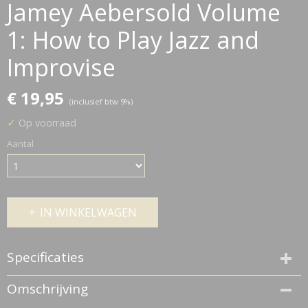
Jamey Aebersold Volume
1: How to Play Jazz and
Improvise
€ 19,95
(inclusief btw 9%)
✓
Op voorraad
Aantal
IN WINKELWAGEN
Specificaties
Netto gewicht
Omschrijving
0,35 Kg