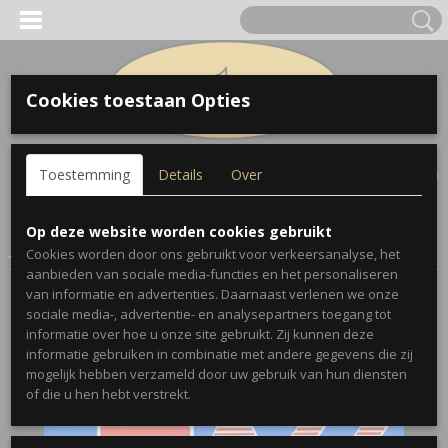
Cookies toestaan Opties
Inloggen
Registreren
UW WINKELWAGEN
Toestemming
Details
Over
Geen producten
(0)
Home
>
Bladmuziek
>
Jamey Aebersold Volume 1: How to Play
Op deze website worden cookies gebruikt
Jazz and Improvise
Cookies worden door ons gebruikt voor verkeersanalyse, het
aanbieden van sociale media-functies en het personaliseren
van informatie en advertenties. Daarnaast verlenen we onze
sociale media-, advertentie- en analysepartners toegang tot
informatie over hoe u onze site gebruikt. Zij kunnen deze
informatie gebruiken in combinatie met andere gegevens die zij
mogelijk hebben verzameld door uw gebruik van hun diensten
of die u hen hebt verstrekt.