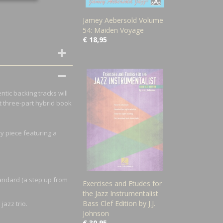
Jamey Aebersold Volume
54: Maiden Voyage
€ 18,95
ntic backing tracks will
t three-part hybrid book
y piece featuring a
andard (a step up from
Exercises and Etudes for
the Jazz Instrumentalist
Bass Clef Edition by J.J.
jazz trio.
Johnson
.
€ 30,95