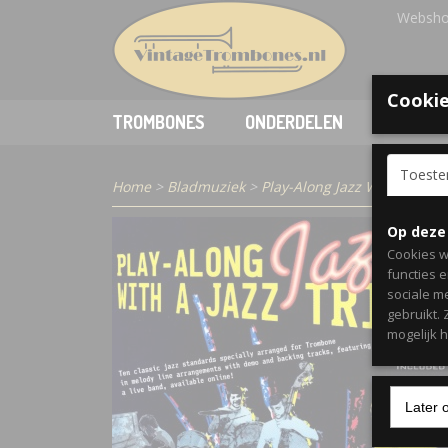
Websho
Cookie
TROMBONES
ONDERDELEN
ACCESSO
Toest
Home
>
Bladmuziek
>
Play-Along Jazz With a Jazz
Op deze
Cookies w
functies 
sociale m
gebruikt.
mogelijk 
Later 