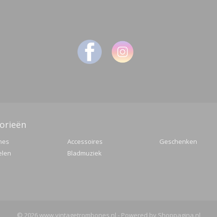
orieën
nes
Accessoires
Geschenken
elen
Bladmuziek
© 2026 www.vintagetrombones.nl - Powered by Shoppagina.nl