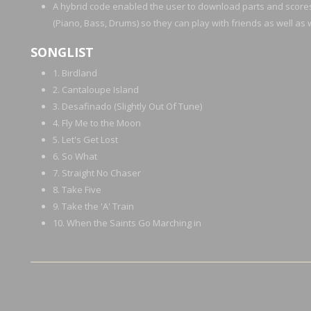
A hybrid code enabled the user to download parts and score
(Piano, Bass, Drums) so they can play with friends as well as 
SONGLIST
1. Birdland
2. Cantaloupe Island
3. Desafinado (Slightly Out Of Tune)
4. Fly Me to the Moon
5. Let's Get Lost
6. So What
7. Straight No Chaser
8. Take Five
9. Take the 'A' Train
10. When the Saints Go Marching in