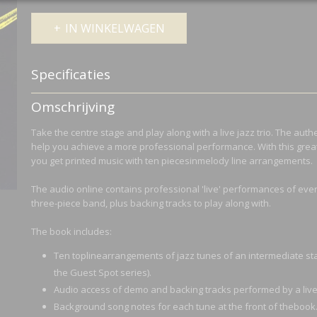
IN WINKELWAGEN
Specificaties
Productcode
MUSAM992904
Omschrijving
Netto gewicht
0,14 Kg
Bruto gewicht
0,14 Kg
Take the centre stage and play along with a live jazz trio. The authe
help you achieve a more professional performance. With this grea
you get printed music with ten piecesinmelody line arrangements.
The audio online contains professional 'live' performances of ever
three-piece band, plus backing tracks to play along with.
The book includes:
Ten toplinearrangements of jazz tunes of an intermediate st
the Guest Spot series).
Audio access of demo and backing tracks performed by a live 
Background song notes for each tune at the front of thebook