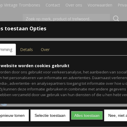
p Vintage Trombones
Contact
Over ons
Voorwaarden
Priva
s toestaan Opties
IRES
BLADMUZIEK
GESCHENKEN
emming
Details
Over
 Trio - Trombone
Play-Along Jazz With a Jaz
 website worden cookies gebruikt
orden door ons gebruikt voor verkeersanalyse, het aanbieden van socia
Trombone
en het personaliseren van informatie en advertenties. Daarnaast verlene
edia-, advertentie- en analysepartners toegang tot informatie over hoe u 
 Zij kunnen deze informatie gebruiken in combinatie met andere gegevens d
€ 22,99
(inclusief btw 9%)
hebben verzameld door uw gebruik van hun diensten of die u hen hebt ver
✓
Op voorraad
Aantal
opnieuw tonen
Selectie toestaan
Alles toestaan
Nee, niet 