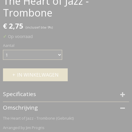
The Heart of Jazz -
Trombone
€ 2,75
(inclusief btw 9%)
✓
Op voorraad
Aantal
IN WINKELWAGEN
Specificaties
Netto gewicht
Omschrijving
0,10 Kg
The Heart of Jazz - Trombone (Gebruikt)
Bruto gewicht
0,20 Kg
Arranged by Jim Progris