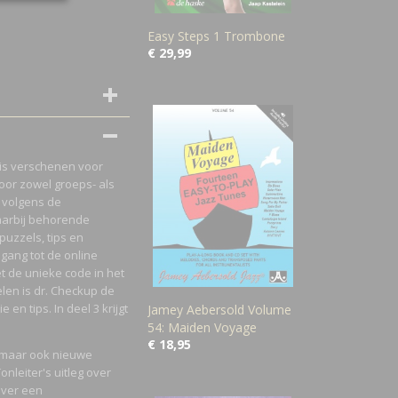
Easy Steps 1 Trombone
€ 29,99
 is verschenen voor
voor zowel groeps- als
 volgens de
arbij behorende
puzzels, tips en
gang tot de online
t de unieke code in het
elen is dr. Checkup de
 en tips. In deel 3 krijgt
Jamey Aebersold Volume
54: Maiden Voyage
€ 18,95
, maar ook nieuwe
nleiter's uitleg over
over een