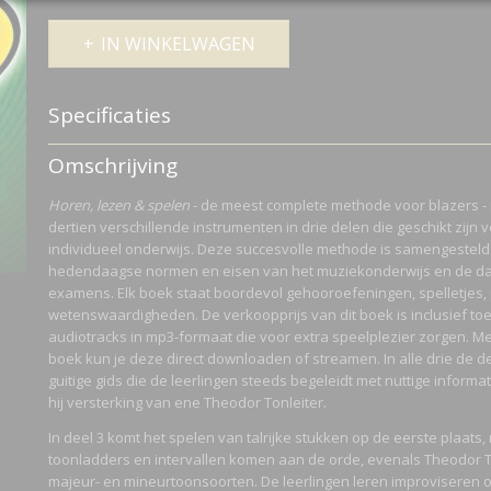
IN WINKELWAGEN
Specificaties
Productcode
DHP 1012621-404
Omschrijving
Netto gewicht
0,20 Kg
Bruto gewicht
0,20 Kg
Horen, lezen & spelen
- de meest complete methode voor blazers -
dertien verschillende instrumenten in drie delen die geschikt zijn 
individueel onderwijs. Deze succesvolle methode is samengesteld
hedendaagse normen en eisen van het muziekonderwijs en de da
examens. Elk boek staat boordevol gehooroefeningen, spelletjes, 
wetenswaardigheden. De verkoopprijs van dit boek is inclusief toe
audiotracks in mp3-formaat die voor extra speelplezier zorgen. Me
boek kun je deze direct downloaden of streamen. In alle drie de d
guitige gids die de leerlingen steeds begeleidt met nuttige informatie
hij versterking van ene Theodor Tonleiter.
In deel 3 komt het spelen van talrijke stukken op de eerste plaats
toonladders en intervallen komen aan de orde, evenals Theodor To
majeur- en mineurtoonsoorten. De leerlingen leren improviseren 