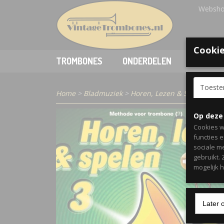
Websho
Cookie
TROMBONES
ONDERDELEN
ACCESSO
Toest
Home
>
Bladmuziek
>
Horen, Lezen & Spelen 3 - 
Op deze
Cookies w
functies 
sociale m
gebruikt.
mogelijk 
Later 