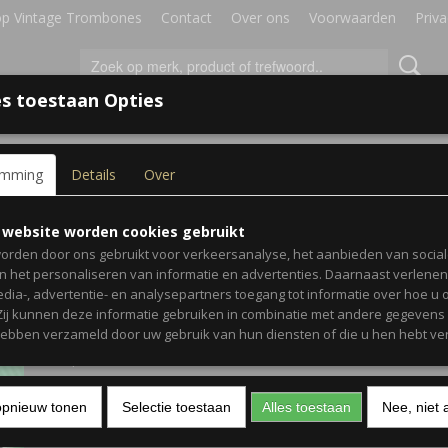
p Vintage Trombones
Contact
Over ons
Voorwaarden
Priva
s toestaan Opties
IRES
BLADMUZIEK
GESCHENKEN
emming
Details
Over
Trombone (Bassleutel)
Horen, Lezen & Spelen 3 
 website worden cookies gebruikt
orden door ons gebruikt voor verkeersanalyse, het aanbieden van socia
Trombone (Bassleutel)
en het personaliseren van informatie en advertenties. Daarnaast verlene
edia-, advertentie- en analysepartners toegang tot informatie over hoe u 
 Zij kunnen deze informatie gebruiken in combinatie met andere gegevens d
€ 24,99
(inclusief btw 9%)
hebben verzameld door uw gebruik van hun diensten of die u hen hebt ver
✓
Op voorraad
Aantal
opnieuw tonen
Selectie toestaan
Alles toestaan
Nee, niet 