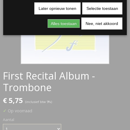
Later opnieuw tonen
Selectie toestaan
Alles toestaan
Nee, niet akkoord
First Recital Album -
Trombone
€ 5,75
(inclusief btw 9%)
✓
Op voorraad
Aantal