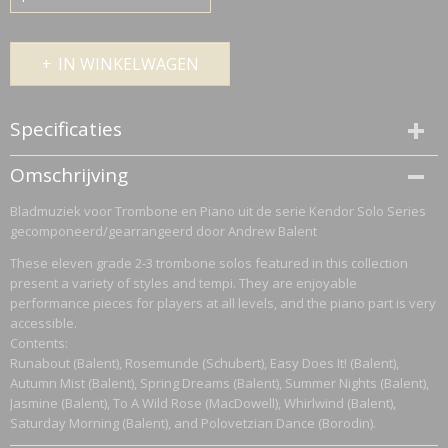
IN WINKELWAGEN
Specificaties
Netto gewicht
Omschrijving
0,40 Kg
Bladmuziek voor Trombone en Piano uit de serie Kendor Solo Series
Bruto gewicht
gecomponeerd/gearrangeerd door Andrew Balent
0,40 Kg
These eleven grade 2-3 trombone solos featured in this collection
present a variety of styles and tempi. They are enjoyable
performance pieces for players at all levels, and the piano part is very
accessible.
Contents:
Runabout (Balent), Rosemunde (Schubert), Easy Does It! (Balent),
Autumn Mist (Balent), Spring Dreams (Balent), Summer Nights (Balent),
Jasmine (Balent), To A Wild Rose (MacDowell), Whirlwind (Balent),
Saturday Morning (Balent), and Polovetzian Dance (Borodin).