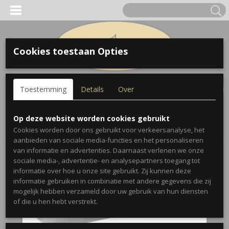
Cookies toestaan Opties
Inloggen
Registreren
UW WINKELWAGEN
Toestemming
Details
Over
Geen producten
(0)
Home
>
Accessoires
>
Verlichting
>
Boston MSL-1800 XXL
Op deze website worden cookies gebruikt
lessenaarlamp met 18 dimbare LED's
Cookies worden door ons gebruikt voor verkeersanalyse, het
aanbieden van sociale media-functies en het personaliseren
van informatie en advertenties. Daarnaast verlenen we onze
sociale media-, advertentie- en analysepartners toegang tot
informatie over hoe u onze site gebruikt. Zij kunnen deze
informatie gebruiken in combinatie met andere gegevens die zij
mogelijk hebben verzameld door uw gebruik van hun diensten
of die u hen hebt verstrekt.