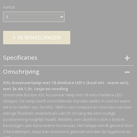
Aantal
IN WINKELWAGEN
Specificaties
Netto gewicht
Omschrijving
0,45 Kg
XXL lessenaarlamp met 18 dimbare LED's (koel wit - warm wit),
Bruto gewicht
met 3x AA 1,5v, tasje en voeding
0,45 Kg
Universele Boston XXL lessenaar lamp met 18 extra heldere LED-
lampjes. De lamp heeft verschillende standen welke in cool en warm
wit in te stellen zijn. De MSL-1800 is een compact en voorzien van een
stevige flexibele zwanenhals van 25 cm lang die eenvoudige
positionering mogelijk maakt. Middels een clip(9cm x 6cm x 6cm) te
bevestigen aan bijna iedere lessenaar. Het lampje wordt gevoed door
3 AA batterijen, maar kan eveneens gebruikt worden de bijgeleverde