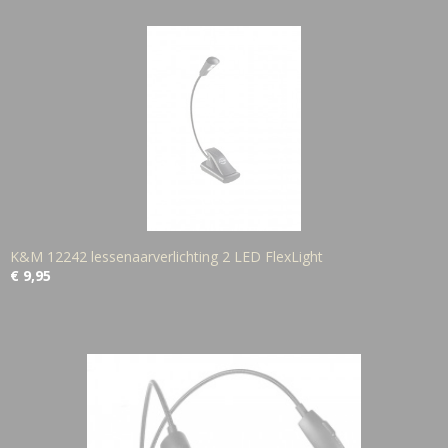
K&M 12242 lessenaarverlichting 2 LED FlexLight
€ 9,95