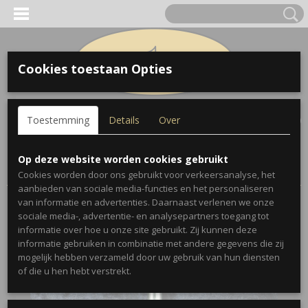
Cookies toestaan Opties
Inloggen
Registreren
UW WINKELWAGEN
Toestemming
Details
Over
Geen producten
(0)
Home
>
Accessoires
>
Mondstukken
>
Vincent Bach Corp. 11
Op deze website worden cookies gebruikt
Trombone Mondstuk
Cookies worden door ons gebruikt voor verkeersanalyse, het
aanbieden van sociale media-functies en het personaliseren
van informatie en advertenties. Daarnaast verlenen we onze
sociale media-, advertentie- en analysepartners toegang tot
informatie over hoe u onze site gebruikt. Zij kunnen deze
informatie gebruiken in combinatie met andere gegevens die zij
mogelijk hebben verzameld door uw gebruik van hun diensten
of die u hen hebt verstrekt.