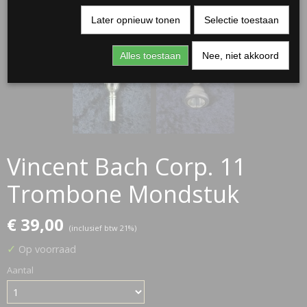
Later opnieuw tonen
Selectie toestaan
Alles toestaan
Nee, niet akkoord
Vincent Bach Corp. 11
Trombone Mondstuk
€ 39,00
(inclusief btw 21%)
✓
Op voorraad
Aantal