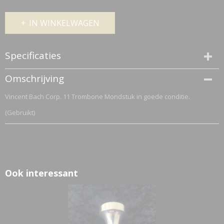
IN WINKELWAGEN
Specificaties
Netto gewicht
Omschrijving
0,16 Kg
Vincent Bach Corp. 11 Trombone Mondstuk in goede conditie.
Bruto gewicht
0,20 Kg
(Gebruikt)
Ook interessant