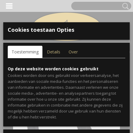
Cookies toestaan Opties
Inloggen
Registreren
UW WINKELWAGEN
Toestemming
Details
Over
Geen producten
(0)
Home
>
Accessoires
>
Koffers en Etuis
>
Emergency Handle
Op deze website worden cookies gebruikt
Leather 5" Black
Cookies worden door ons gebruikt voor verkeersanalyse, het
aanbieden van sociale media-functies en het personaliseren
van informatie en advertenties. Daarnaast verlenen we onze
sociale media-, advertentie- en analysepartners toegang tot
informatie over hoe u onze site gebruikt. Zij kunnen deze
informatie gebruiken in combinatie met andere gegevens die zij
mogelijk hebben verzameld door uw gebruik van hun diensten
of die u hen hebt verstrekt.