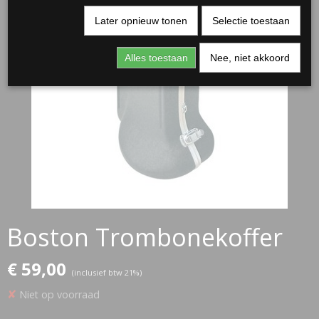
Later opnieuw tonen
Selectie toestaan
Alles toestaan
Nee, niet akkoord
Boston Trombonekoffer
€ 59,00
(inclusief btw 21%)
✘
Niet op voorraad