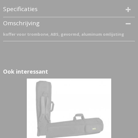
Specificaties
Netto gewicht
Omschrijving
2,00 Kg
koffer voor trombone, ABS, gevormd, aluminum omlijsting
Bruto gewicht
2,00 Kg
Ook interessant