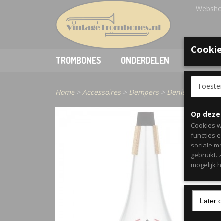
Websho
Cookie
TROMBONES
ONDERDELEN
ACCESSO
Toest
Home
>
Accessoires
>
Dempers
>
Denis Wick Stra
Op deze
Cookies w
functies 
sociale m
gebruikt.
mogelijk 
Later 