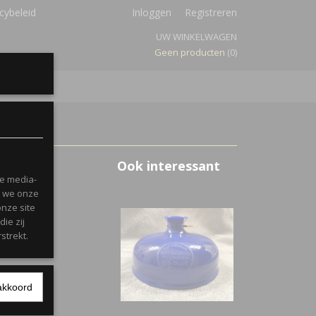
cybeleid
Inloggen
Registreren
UW WINKELWAGEN
Geen producten
(0)
Ook interessant
le media-
n we onze
onze site
ie zij
strekt.
akkoord