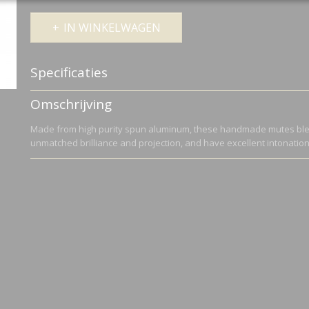
IN WINKELWAGEN
Specificaties
Productcode
DW5505
Omschrijving
Netto gewicht
0,26 Kg
Bruto gewicht
0,26 Kg
Made from high purity spun aluminum, these handmade mutes blen
unmatched brilliance and projection, and have excellent intonation