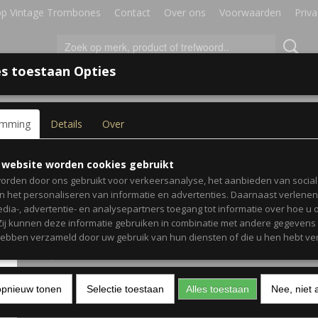
p Vintage Trombones
Contact
Over ons
Voorwaarden
Priva
s toestaan Opties
IRES
BLADMUZIEK
GESCHENKEN
emming
Details
Over
ight Mute Trombone
Denis Wick Straight Mute
 website worden cookies gebruikt
orden door ons gebruikt voor verkeersanalyse, het aanbieden van socia
Trombone
en het personaliseren van informatie en advertenties. Daarnaast verlene
edia-, advertentie- en analysepartners toegang tot informatie over hoe u 
 Zij kunnen deze informatie gebruiken in combinatie met andere gegevens d
€ 59,75
(inclusief btw 21%)
hebben verzameld door uw gebruik van hun diensten of die u hen hebt ver
✓
Op voorraad
Aantal
opnieuw tonen
Selectie toestaan
Alles toestaan
Nee, niet 