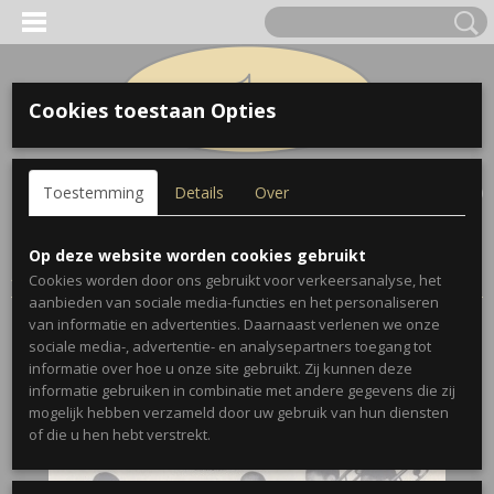
Cookies toestaan Opties
Inloggen
Registreren
UW WINKELWAGEN
Toestemming
Details
Over
Geen producten
(0)
Home
>
Geschenken
>
Wanddecoratie
>
King Trombone
Op deze website worden cookies gebruikt
Advertentie 1947 Lionel Hampton says: Listen to them Kings
Cookies worden door ons gebruikt voor verkeersanalyse, het
aanbieden van sociale media-functies en het personaliseren
van informatie en advertenties. Daarnaast verlenen we onze
sociale media-, advertentie- en analysepartners toegang tot
informatie over hoe u onze site gebruikt. Zij kunnen deze
informatie gebruiken in combinatie met andere gegevens die zij
mogelijk hebben verzameld door uw gebruik van hun diensten
of die u hen hebt verstrekt.