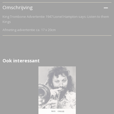
Netto gewicht
Omschrijving
0,70 Kg
King Trombone Advertentie 1947 Lionel Hampton says: Listen to them
Bruto gewicht
Kings
0,70 Kg
Afmeting advertentie ca. 17 x 20cm
Ook interessant